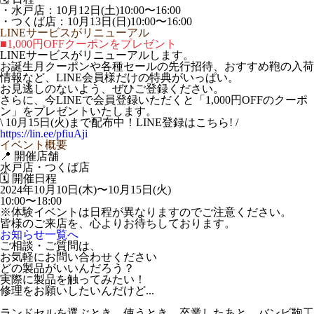
・水戸店：10月12日(土)10:00〜16:00
・つくば店：10月13日(日)10:00〜16:00
LINEサービスがリニューアル
■1,000円OFFクーポンをプレゼント
LINEサービスがリニューアルします。
お誕生月クーポンや各種セールの先行招待、おすすめ鞄の入荷
情報など、LINE会員様だけの特典がいっぱい。
お見逃しのないよう、ぜひご登録ください。
さらに、今LINEで会員登録いただくと「1,000円OFFのクーポ
ン」をプレゼントいたします。
\ 10月15日(火)まで配布中！LINE登録はこちら! /
https://lin.ee/pfiuAji
イベント概要
📍 開催店舗
水戸店・つくば店
🗓️ 開催日程
2024年10月10日(木)〜10月15日(火)
10:00〜18:00
※体験イベントは日程が異なりますのでご注意ください。
皆様のご来店を、心よりお待ちしております。
お知らせ一覧へ
ご相談・ご質問は、
お気軽にお問い合わせください
どの製品がいいんだろう？
実際に製品を触ってみたい！
修理をお願いしたいんだけど...
ランドセルを選ぶとき、使うとき、卒業したあと、バンビ鞄工