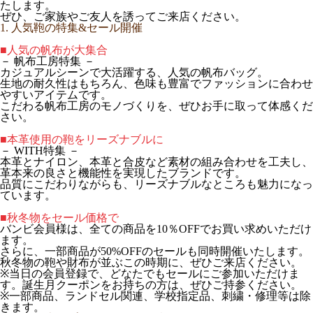
たします。
ぜひ、ご家族やご友人を誘ってご来店ください。
1. 人気鞄の特集&セール開催
■人気の帆布が大集合
－ 帆布工房特集 －
カジュアルシーンで大活躍する、人気の帆布バッグ。
生地の耐久性はもちろん、色味も豊富でファッションに合わせ
やすいアイテムです。
こだわる帆布工房のモノづくりを、ぜひお手に取って体感くだ
さい。
■本革使用の鞄をリーズナブルに
－ WITH特集 －
本革とナイロン、本革と合皮など素材の組み合わせを工夫し、
革本来の良さと機能性を実現したブランドです。
品質にこだわりながらも、リーズナブルなところも魅力になっ
ています。
■秋冬物をセール価格で
バンビ会員様は、全ての商品を10％OFFでお買い求めいただけ
ます。
さらに、一部商品が50%OFFのセールも同時開催いたします。
秋冬物の鞄や財布が並ぶこの時期に、ぜひご来店ください。
※当日の会員登録で、どなたでもセールにご参加いただけま
す。誕生月クーポンをお持ちの方は、ぜひご持参ください。
※一部商品、ランドセル関連、学校指定品、刺繍・修理等は除
きます。