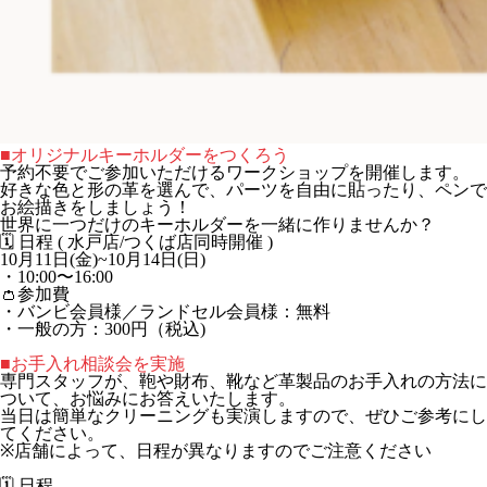
■オリジナルキーホルダーをつくろう
予約不要でご参加いただけるワークショップを開催します。
好きな色と形の革を選んで、パーツを自由に貼ったり、ペンで
お絵描きをしましょう！
世界に一つだけのキーホルダーを一緒に作りませんか？
🗓️ 日程 ( 水戸店/つくば店同時開催 )
10月11日(金)~10月14日(日)
・10:00〜16:00
👛参加費
・バンビ会員様／ランドセル会員様：無料
・一般の方：300円（税込)
■お手入れ相談会を実施
専門スタッフが、鞄や財布、靴など革製品のお手入れの方法に
ついて、お悩みにお答えいたします。
当日は簡単なクリーニングも実演しますので、ぜひご参考にし
てください。
※店舗によって、日程が異なりますのでご注意ください
🗓️
日程