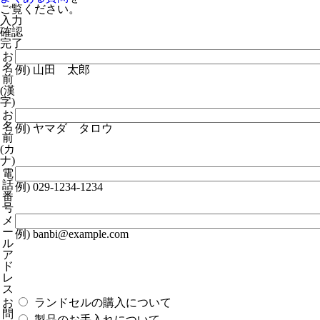
ご覧ください。
入力
確認
完了
お
名
例) 山田 太郎
前
(漢
字)
お
名
例) ヤマダ タロウ
前
(カ
ナ)
電
話
例) 029-1234-1234
番
号
メ
ー
例) banbi@example.com
ル
ア
ド
レ
ス
お
ランドセルの購入について
問
製品のお手入れについて